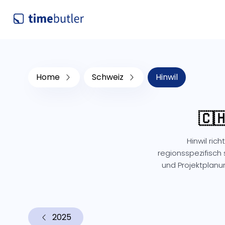
Home
Schweiz
Hinwil
🇨
Hinwil ric
regionsspezifisch 
und Projektplanu
2025