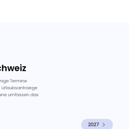
chweiz
inige Termine
n, Urlaubsantraege
mine umfassen das
2027