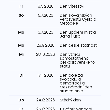
Fr
8.5.2026
Den vítězství
So
5.7.2026
Den slovanských
věrozvěstů Cyrila a
Metoděje
Mo
6.7.2026
Den upálení mistra
Jana Husa
Mo
28.9.2026
Den české státnosti
Mi
28.10.2026
Den vzniku
samostatného
československého
státu
Di
17.11.2026
Den boje za
svobodu a
demokracii a
Mezinárodní den
studentstva
Do
24.12.2026
Štědrý den
Fr
25.12.2026
1. svátek vánoční