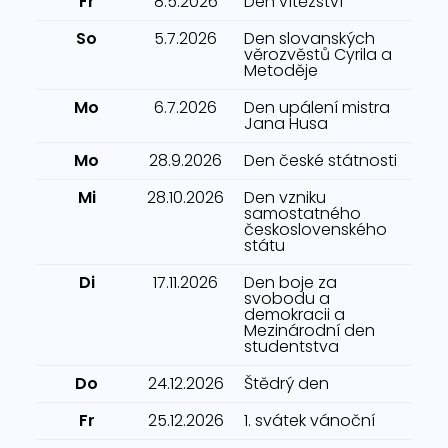
Fr
8.5.2026
Den vítězství
So
5.7.2026
Den slovanských
věrozvěstů Cyrila a
Metoděje
Mo
6.7.2026
Den upálení mistra
Jana Husa
Mo
28.9.2026
Den české státnosti
Mi
28.10.2026
Den vzniku
samostatného
československého
státu
Di
17.11.2026
Den boje za
svobodu a
demokracii a
Mezinárodní den
studentstva
Do
24.12.2026
Štědrý den
Fr
25.12.2026
1. svátek vánoční