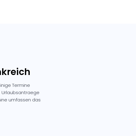
nkreich
einige Termine
n, Urlaubsantraege
mine umfassen das