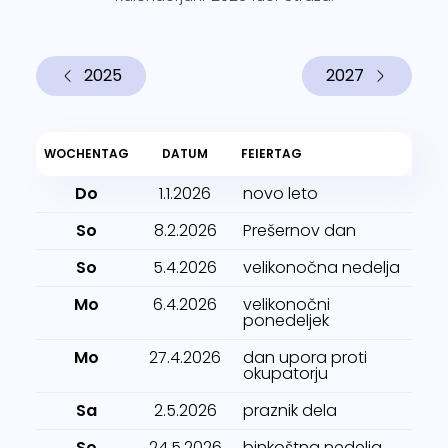
2025
2027
WOCHENTAG
DATUM
FEIERTAG
Do
1.1.2026
novo leto
So
8.2.2026
Prešernov dan
So
5.4.2026
velikonočna nedelja
Mo
6.4.2026
velikonočni
ponedeljek
Mo
27.4.2026
dan upora proti
okupatorju
Sa
2.5.2026
praznik dela
So
24.5.2026
binkoštna nedelja