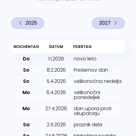
2025
2027
WOCHENTAG
DATUM
FEIERTAG
Do
1.1.2026
novo leto
So
8.2.2026
Prešernov dan
So
5.4.2026
velikonočna nedelja
Mo
6.4.2026
velikonočni
ponedeljek
Mo
27.4.2026
dan upora proti
okupatorju
Sa
2.5.2026
praznik dela
So
24.5.2026
binkoštna nedelja