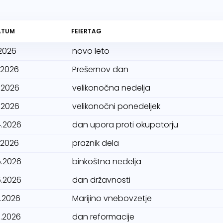
ATUM
FEIERTAG
.2026
novo leto
.2026
Prešernov dan
.2026
velikonočna nedelja
.2026
velikonočni ponedeljek
4.2026
dan upora proti okupatorju
.2026
praznik dela
5.2026
binkoštna nedelja
6.2026
dan državnosti
8.2026
Marijino vnebovzetje
0.2026
dan reformacije