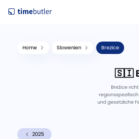
Home
Slowenien
Brezice
🇸🇮 
Brežice ric
regionsspezifisch
und gesetzliche 
2025