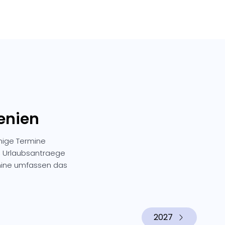
wenien
nige Termine
n, Urlaubsantraege
mine umfassen das
2027