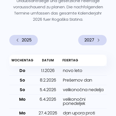
Urlaubsantraege und gesetzliche Feiertage
vorausschauend zu planen. Die nachfolgenden
Termine umfassen das gesamte Kalenderjahr
2026 fuer Rogaška SIatina.
2025
2027
WOCHENTAG
DATUM
FEIERTAG
Do
1.1.2026
novo leto
So
8.2.2026
Prešernov dan
So
5.4.2026
velikonočna nedelja
Mo
6.4.2026
velikonočni
ponedeljek
Mo
27.4.2026
dan upora proti