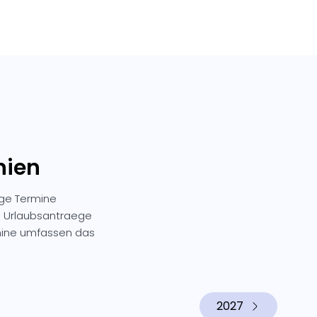
nien
ige Termine
n, Urlaubsantraege
mine umfassen das
2027