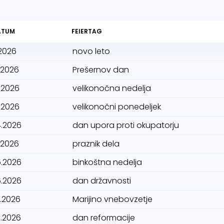
ATUM
FEIERTAG
.2026
novo leto
.2026
Prešernov dan
.2026
velikonočna nedelja
.2026
velikonočni ponedeljek
4.2026
dan upora proti okupatorju
.2026
praznik dela
5.2026
binkoštna nedelja
6.2026
dan državnosti
8.2026
Marijino vnebovzetje
0.2026
dan reformacije