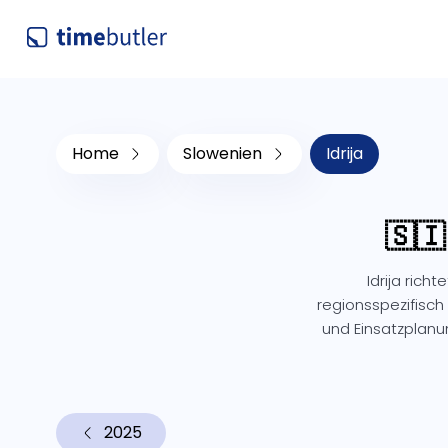
Home
Slowenien
Idrija
🇸🇮
Idrija ric
regionsspezifisch 
und Einsatzplan
2025