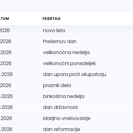
ATUM
FEIERTAG
.2026
novo leto
.2026
Prešernov dan
.2026
velikonočna nedelja
.2026
velikonočni ponedeljek
4.2026
dan upora proti okupatorju
.2026
praznik dela
5.2026
binkoštna nedelja
6.2026
dan državnosti
8.2026
Marijino vnebovzetje
0.2026
dan reformacije