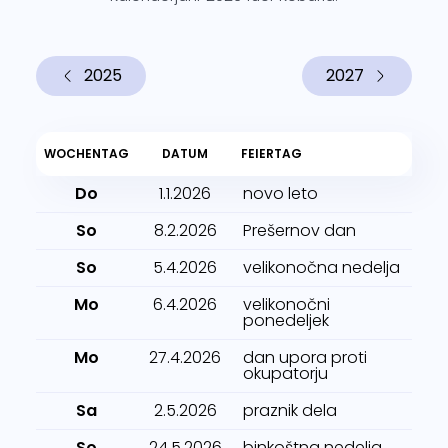
2025
2027
WOCHENTAG
DATUM
FEIERTAG
Do
1.1.2026
novo leto
So
8.2.2026
Prešernov dan
So
5.4.2026
velikonočna nedelja
Mo
6.4.2026
velikonočni
ponedeljek
Mo
27.4.2026
dan upora proti
okupatorju
Sa
2.5.2026
praznik dela
So
24.5.2026
binkoštna nedelja