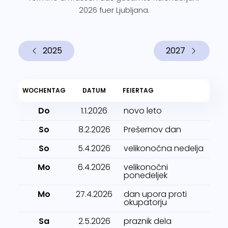
2026 fuer Ljubljana.
2025
2027
WOCHENTAG
DATUM
FEIERTAG
Do
1.1.2026
novo leto
So
8.2.2026
Prešernov dan
So
5.4.2026
velikonočna nedelja
Mo
6.4.2026
velikonočni
ponedeljek
Mo
27.4.2026
dan upora proti
okupatorju
Sa
2.5.2026
praznik dela