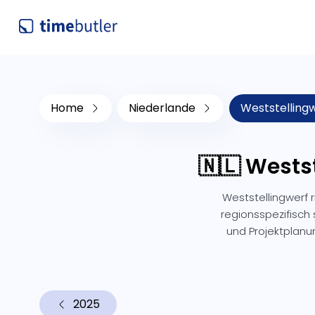
Home
Niederlande
Weststelling
🇳🇱 Wests
Weststellingwerf 
regionsspezifisch 
und Projektplanu
2025