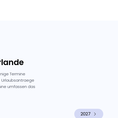
rlande
inige Termine
n, Urlaubsantraege
mine umfassen das
2027