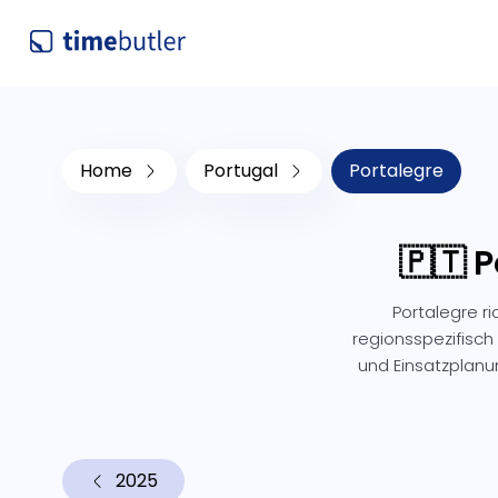
Home
Portugal
Portalegre
🇵🇹 
Portalegre r
regionsspezifisch 
und Einsatzplan
2025