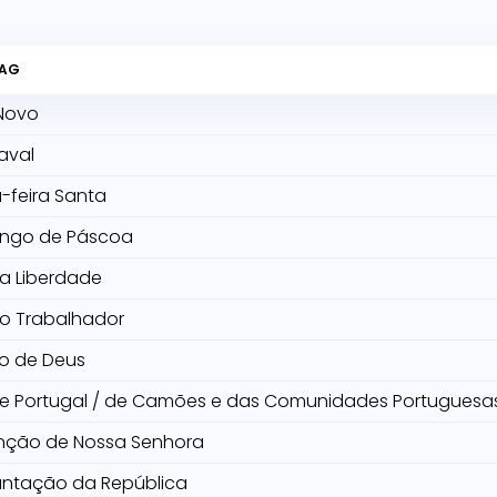
TAG
Novo
aval
-feira Santa
ngo de Páscoa
da Liberdade
do Trabalhador
o de Deus
de Portugal / de Camões e das Comunidades Portuguesa
nção de Nossa Senhora
antação da República