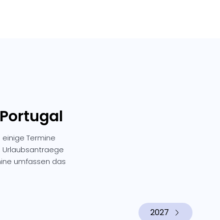
 Portugal
i einige Termine
n, Urlaubsantraege
mine umfassen das
2027