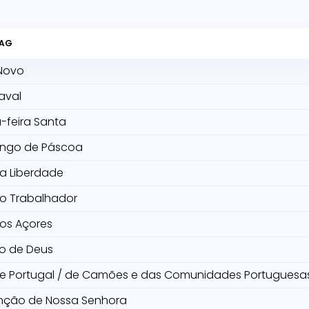
TAG
Novo
aval
-feira Santa
ngo de Páscoa
da Liberdade
do Trabalhador
dos Açores
o de Deus
de Portugal / de Camões e das Comunidades Portuguesa
nção de Nossa Senhora