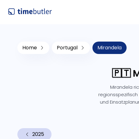
Home
Portugal
Mirandela
🇵🇹 
Mirandela ri
regionsspezifisch 
und Einsatzplan
2025