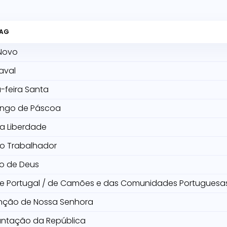
TAG
Novo
aval
-feira Santa
ngo de Páscoa
da Liberdade
do Trabalhador
o de Deus
de Portugal / de Camões e das Comunidades Portuguesa
nção de Nossa Senhora
antação da República