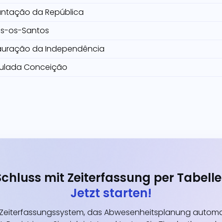
antação da República
s-os-Santos
auração da Independência
ulada Conceição
Schluss mit Zeiterfassung per Tabelle
Jetzt starten!
eiterfassungssystem, das Abwesenheitsplanung automati