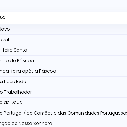
TAG
Novo
aval
-feira Santa
ngo de Páscoa
nda-feira após a Páscoa
da Liberdade
do Trabalhador
o de Deus
de Portugal / de Camões e das Comunidades Portuguesa
nção de Nossa Senhora