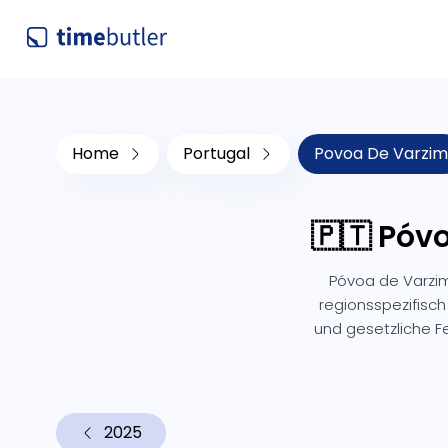
Home
Portugal
Povoa De Varzim
🇵🇹 Póv
Póvoa de Varzim
regionsspezifisch
und gesetzliche 
2025