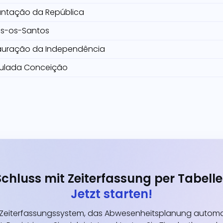
antação da República
s-os-Santos
auração da Independência
ulada Conceição
Schluss mit Zeiterfassung per Tabelle
Jetzt starten!
eiterfassungssystem, das Abwesenheitsplanung automati