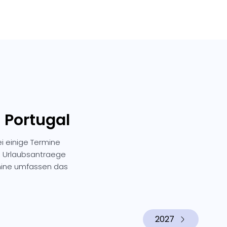
 Portugal
i einige Termine
n, Urlaubsantraege
mine umfassen das
2027