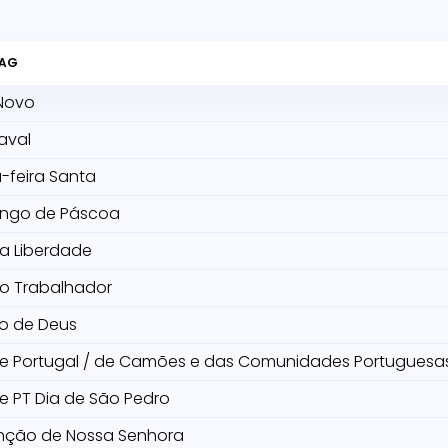
TAG
Novo
aval
-feira Santa
ngo de Páscoa
da Liberdade
do Trabalhador
o de Deus
de Portugal / de Camões e das Comunidades Portuguesa
e PT Dia de São Pedro
nção de Nossa Senhora