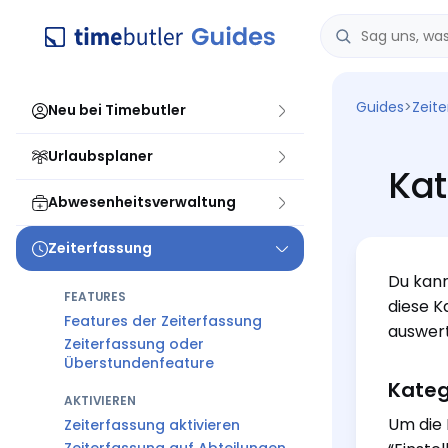
Guides
>
Zeit
Neu bei Timebutler
Urlaubsplaner
Kat
Abwesenheitsverwaltung
Zeiterfassung
Du kann
FEATURES
diese K
Features der Zeiterfassung
auswert
Zeiterfassung oder
Überstundenfeature
Kateg
AKTIVIEREN
Um die 
Zeiterfassung aktivieren