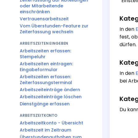
Zeiterfassung auf Abteilungen
“Einste
oder Mitarbeitende
einschränken
Kateg
Vertrauensarbeitszeit
Vom Überstunden-Feature zur
In den
E
Zeiterfassung wechseln
fest, o
ARBEITSZEITEN EINGEBEN
dürfen.
Arbeitszeiten erfassen:
Stempeluhr
Kateg
Arbeitszeiten eintragen:
Eingabeformular
In den
E
Arbeitszeiten erfassen:
bei Arb
Zeiterfassungsterminal
Arbeitszeiteinträge ändern
Arbeitszeiteinträge löschen
Kateg
Dienstgänge erfassen
Du kann
ARBEITSZEITKONTO
Arbeitszeitkonto - Übersicht
Arbeitszeit im Zeitraum
Überstundenguthaben zum