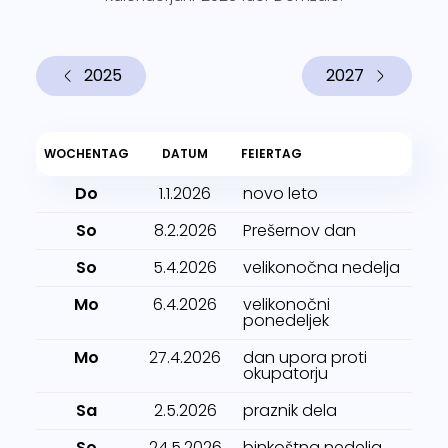
2025
2027
WOCHENTAG
DATUM
FEIERTAG
Do
1.1.2026
novo leto
So
8.2.2026
Prešernov dan
So
5.4.2026
velikonočna nedelja
Mo
6.4.2026
velikonočni
ponedeljek
Mo
27.4.2026
dan upora proti
okupatorju
Sa
2.5.2026
praznik dela
So
24.5.2026
binkoštna nedelja