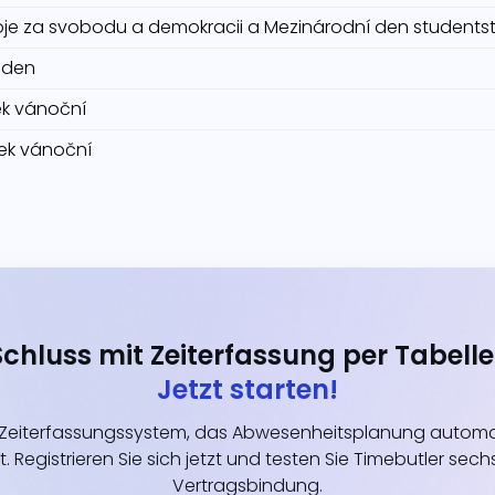
je za svobodu a demokracii a Mezinárodní den students
 den
tek vánoční
tek vánoční
Schluss mit Zeiterfassung per Tabelle
Jetzt starten!
eiterfassungssystem, das Abwesenheitsplanung automati
t. Registrieren Sie sich jetzt und testen Sie Timebutler s
Vertragsbindung.