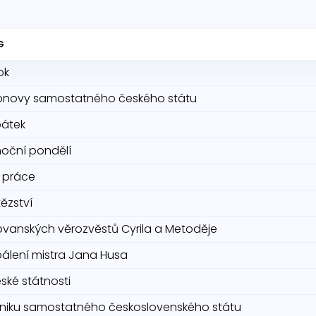
G
ok
bnovy samostatného českého státu
pátek
noční pondělí
 práce
tězství
ovanských věrozvěstů Cyrila a Metoděje
álení mistra Jana Husa
ské státnosti
niku samostatného československého státu