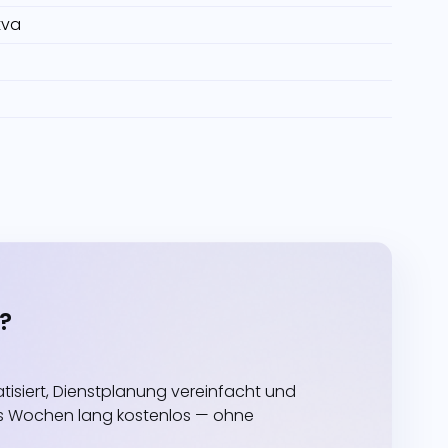
tva
?
siert, Dienstplanung vereinfacht und
echs Wochen lang kostenlos — ohne