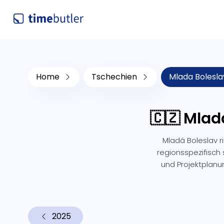
Home
Tschechien
Mlada Bolesla
🇨🇿 Mlad
Mladá Boleslav r
regionsspezifisch 
und Projektplanu
2025