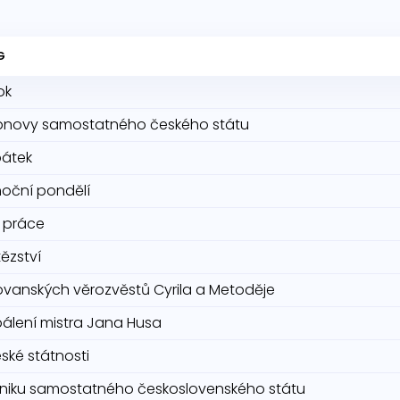
G
ok
bnovy samostatného českého státu
pátek
noční pondělí
 práce
tězství
ovanských věrozvěstů Cyrila a Metoděje
álení mistra Jana Husa
ské státnosti
niku samostatného československého státu