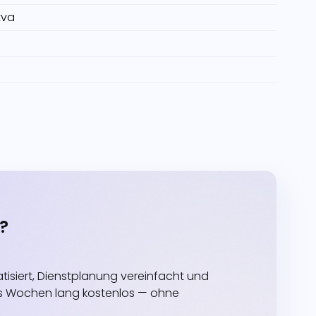
tva
?
siert, Dienstplanung vereinfacht und
echs Wochen lang kostenlos — ohne