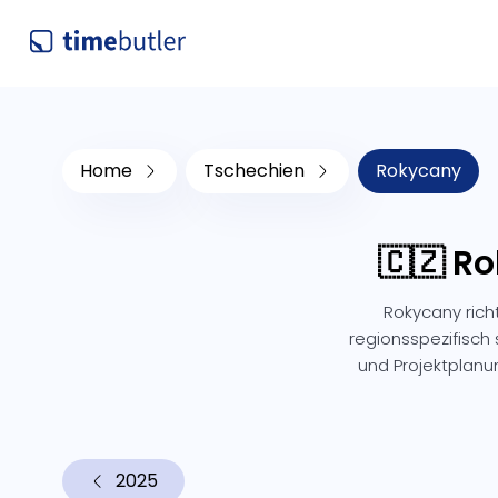
Home
Tschechien
Rokycany
🇨🇿 R
Rokycany rich
regionsspezifisch 
und Projektplanu
2025