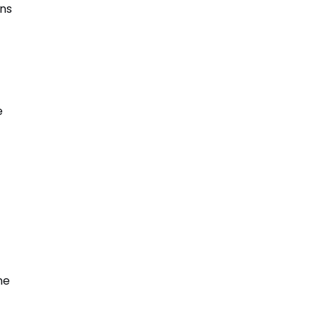
ens
e
ne