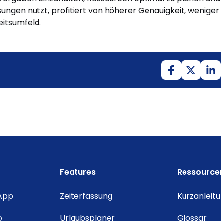
ösungen nutzt, profitiert von höherer Genauigkeit, weniger
itsumfeld.
Features
Ressource
 App
Zeiterfassung
Kurzanleit
o
Urlaubsplaner
Glossar