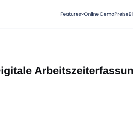
Features
Online Demo
Preise
B
igitale Arbeitszeiterfassu