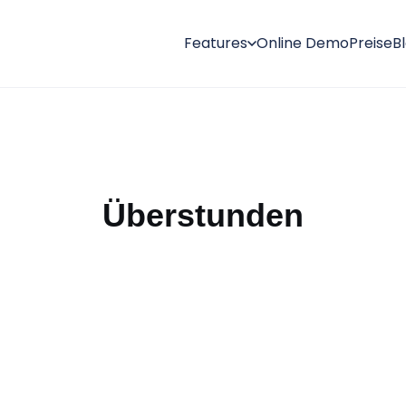
Features
Online Demo
Preise
B
Überstunden