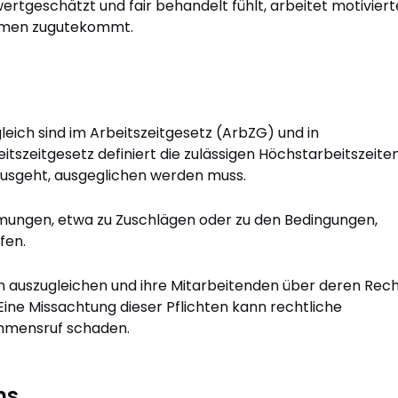
ertgeschätzt und fair behandelt fühlt, arbeitet motiviert
ehmen zugutekommt.
ich sind im Arbeitszeitgesetz (ArbZG) und in
tszeitgesetz definiert die zulässigen Höchstarbeitszeite
nausgeht, ausgeglichen werden muss.
mmungen, etwa zu Zuschlägen oder zu den Bedingungen,
fen.
ah auszugleichen und ihre Mitarbeitenden über deren Rec
ine Missachtung dieser Pflichten kann rechtliche
hmensruf schaden.
hs