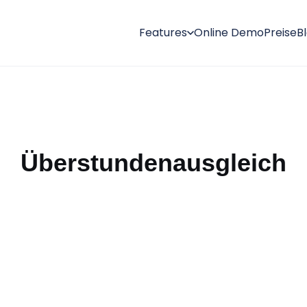
Features
Online Demo
Preise
B
Überstundenausgleich