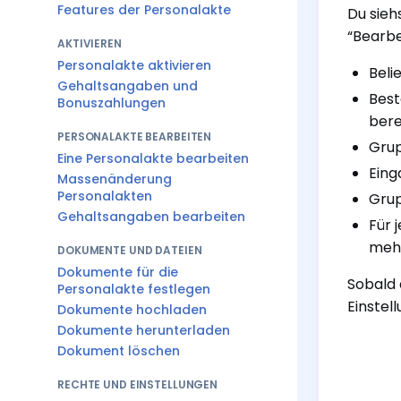
Features der Personalakte
Du sieh
“Bearbe
AKTIVIEREN
Personalakte aktivieren
Beli
Gehaltsangaben und
Best
Bonuszahlungen
bere
PERSONALAKTE BEARBEITEN
Grup
Eine Personalakte bearbeiten
Eing
Massenänderung
Personalakten
Grup
Gehaltsangaben bearbeiten
Für 
mehr
DOKUMENTE UND DATEIEN
Dokumente für die
Sobald 
Personalakte festlegen
Einstel
Dokumente hochladen
Dokumente herunterladen
Dokument löschen
RECHTE UND EINSTELLUNGEN