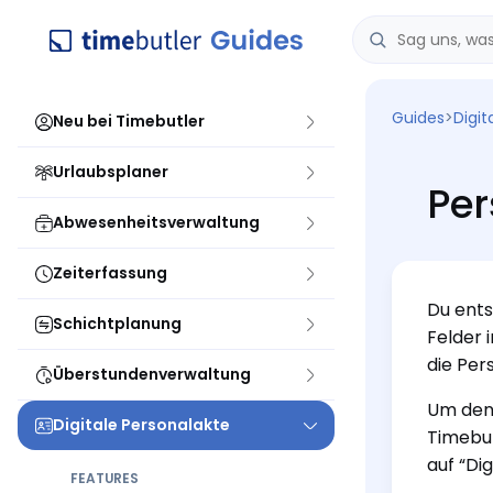
Guides
>
Digit
Neu bei Timebutler
Urlaubsplaner
Per
Abwesenheitsverwaltung
Zeiterfassung
Du ents
Schichtplanung
Felder 
die Pers
Überstundenverwaltung
Um den 
Digitale Personalakte
Timebut
auf “Di
FEATURES