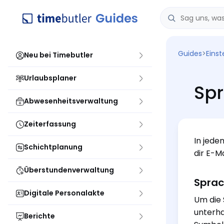
Guides
>
Einst
Neu bei Timebutler
Urlaubsplaner
Spr
Abwesenheitsverwaltung
Zeiterfassung
In jede
Schichtplanung
dir E-Ma
Überstundenverwaltung
Sprac
Digitale Personalakte
Um die 
unterha
Berichte