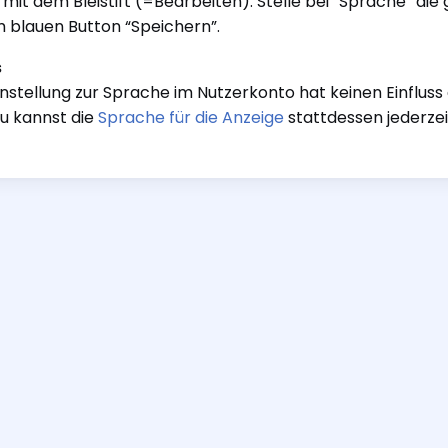
mit dem Bleistift (=Bearbeiten). Stelle bei “Sprache” di
 blauen Button “Speichern”.
s
instellung zur Sprache im Nutzerkonto hat keinen Einfluss
Du kannst die
Sprache für die Anzeige
stattdessen jederzei