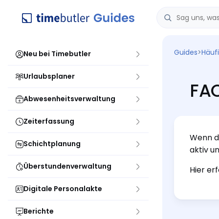
Guides
>
Häuf
Neu bei Timebutler
Urlaubsplaner
FAQ
Abwesenheitsverwaltung
Zeiterfassung
Wenn du
Schichtplanung
aktiv u
Überstundenverwaltung
Hier er
Digitale Personalakte
Berichte