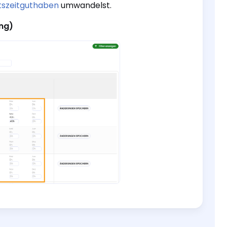
itszeitguthaben
umwandelst.
ng)