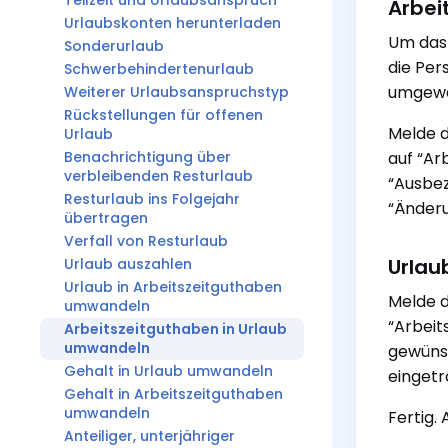
Teilzeit und Urlaubsanspruch
Arbei
Urlaubskonten herunterladen
Um das 
Sonderurlaub
die Per
Schwerbehindertenurlaub
umgewan
Weiterer Urlaubsanspruchstyp
Rückstellungen für offenen
Melde d
Urlaub
Benachrichtigung über
auf “Ar
verbleibenden Resturlaub
“Ausbez
Resturlaub ins Folgejahr
“Änderu
übertragen
Verfall von Resturlaub
Urlau
Urlaub auszahlen
Urlaub in Arbeitszeitguthaben
Melde d
umwandeln
“Arbeit
Arbeitszeitguthaben in Urlaub
umwandeln
gewünsc
Gehalt in Urlaub umwandeln
eingetr
Gehalt in Arbeitszeitguthaben
umwandeln
Fertig.
Anteiliger, unterjähriger