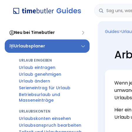
Guides
>
Urla
Neu bei Timebutler
Urlaubsplaner
Arb
URLAUB EINGEBEN
Urlaub eintragen
Urlaub genehmigen
Urlaub ändern
Wenn je
Serieneintrag für Urlaub
umwande
Betriebsurlaub und
Urlaubs
Masseneinträge
Hier ei
URLAUBSKONTEN
Urlaub
Urlaubskonten einsehen
Urlaubsanspruch bearbeiten