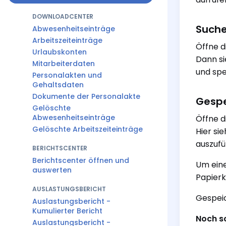
DOWNLOADCENTER
Suche
Abwesenheitseinträge
Arbeitszeiteinträge
Öffne d
Urlaubskonten
Dann si
Mitarbeiterdaten
und spe
Personalakten und
Gehaltsdaten
Dokumente der Personalakte
Gespe
Gelöschte
Abwesenheitseinträge
Öffne d
Gelöschte Arbeitszeiteinträge
Hier si
auszufü
BERICHTSCENTER
Berichtscenter öffnen und
Um eine
auswerten
Papier
AUSLASTUNGSBERICHT
Gespeic
Auslastungsbericht -
Kumulierter Bericht
Noch sc
Auslastungsbericht -