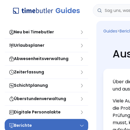
Guides
>
Beri
Neu bei Timebutler
Urlaubsplaner
Au
Abwesenheitsverwaltung
Zeiterfassung
Über d
Schichtplanung
und aus
Überstundenverwaltung
Viele A
die Pro
Digitale Personalakte
Prüfung
musst, 
Berichte
aufrufe