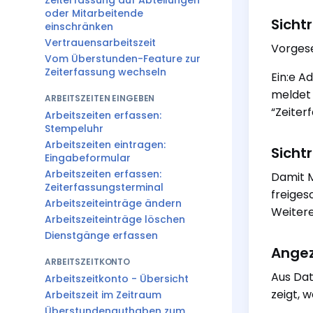
Zeiterfassung auf Abteilungen
oder Mitarbeitende
Sicht
einschränken
Vertrauensarbeitszeit
Vorgese
Vom Überstunden-Feature zur
Zeiterfassung wechseln
Ein:e A
meldet 
ARBEITSZEITEN EINGEBEN
“Zeiterf
Arbeitszeiten erfassen:
Stempeluhr
Arbeitszeiten eintragen:
Sicht
Eingabeformular
Arbeitszeiten erfassen:
Damit M
Zeiterfassungsterminal
freiges
Arbeitszeiteinträge ändern
Weitere
Arbeitszeiteinträge löschen
Dienstgänge erfassen
Angez
ARBEITSZEITKONTO
Aus Dat
Arbeitszeitkonto - Übersicht
zeigt, 
Arbeitszeit im Zeitraum
Überstundenguthaben zum