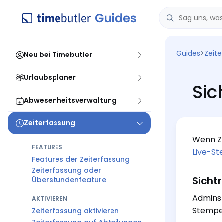
Guides
>
Zeit
Neu bei Timebutler
Urlaubsplaner
Sic
Abwesenheitsverwaltung
Zeiterfassung
Wenn Ze
FEATURES
Live-St
Features der Zeiterfassung
Zeiterfassung oder
Sicht
Überstundenfeature
Admins 
AKTIVIEREN
Stempel
Zeiterfassung aktivieren