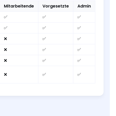
Mitarbeitende
Vorgesetzte
Admin
✅
✅
✅
✅
✅
✅
❌
✅
✅
❌
✅
✅
❌
✅
✅
❌
✅
✅