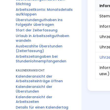
Stichtag
Info
Arbeitszeitkonto: Monatsdetails
aufklappen
Stemp
Überstundenguthaben ins
Folgejahr übertragen
Infor
Start der Zeiterfassung
Urlaub in Arbeitszeitguthaben
Uhrze
wandeln
Ausbezahlte Überstunden
Uhrze
(Zeiterfassung)
Arbeitszeitangaben bei
Uhrze
Stundenlohnempfangenden
Infor
KALENDERANSICHT
usw.)
Kalenderansicht der
Arbeitszeiteinträge öffnen
Kalenderansicht der
Überstunden
Kalenderansicht der
Arbeitszeiten
Details für einen Kalendertag