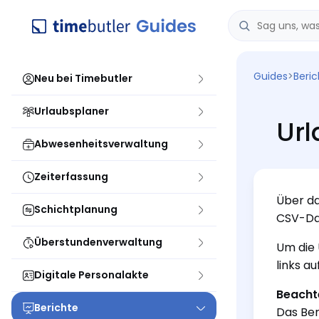
Guides
>
Beri
Neu bei Timebutler
Urlaubsplaner
Ur
Abwesenheitsverwaltung
Zeiterfassung
Über da
Schichtplanung
CSV-Dat
Überstundenverwaltung
Um die 
links a
Digitale Personalakte
Beacht
Berichte
Das Ber