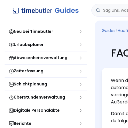
Guides
>
Häuf
Neu bei Timebutler
Urlaubsplaner
FAQ
Abwesenheitsverwaltung
Zeiterfassung
Wenn du
Schichtplanung
automat
verring
Überstundenverwaltung
Außerde
Digitale Personalakte
Damit d
du folg
Berichte