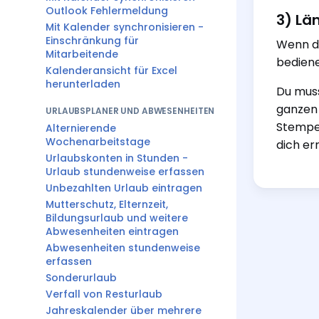
Outlook Fehlermeldung
3) Lä
Mit Kalender synchronisieren -
Einschränkung für
Wenn di
Mitarbeitende
bediene
Kalenderansicht für Excel
herunterladen
Du muss
ganzen 
URLAUBSPLANER UND ABWESENHEITEN
Stempel
Alternierende
Wochenarbeitstage
dich er
Urlaubskonten in Stunden -
Urlaub stundenweise erfassen
Unbezahlten Urlaub eintragen
Mutterschutz, Elternzeit,
Bildungsurlaub und weitere
Abwesenheiten eintragen
Abwesenheiten stundenweise
erfassen
Sonderurlaub
Verfall von Resturlaub
Jahreskalender über mehrere