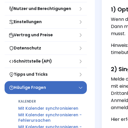
1) Op
Nutzer und Berechtigungen
Wenn du
Einstellungen
Dann me
musst.
Vertrag und Preise
Hinweis
Datenschutz
timebut
Schnittstelle (API)
2) Si
Tipps und Tricks
Melde d
mit ein
Häufige Fragen
Drittan
Anmelde
KALENDER
anmeld
Mit Kalender synchronisieren
Mit Kalender synchronisieren -
Hier erf
Fehlerursachen
Mit Kalender synchronisieren -