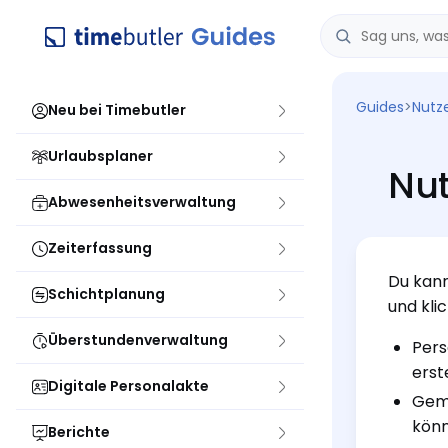
Guides
>
Nutz
Neu bei Timebutler
Urlaubsplaner
Nut
Abwesenheitsverwaltung
Zeiterfassung
Du kan
Schichtplanung
und kli
Überstundenverwaltung
Pers
erste
Digitale Personalakte
Geme
könn
Berichte