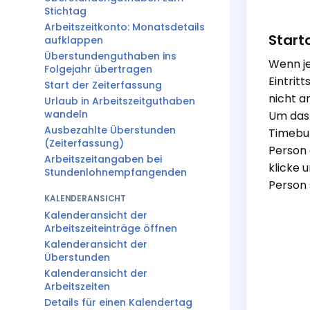
Stichtag
Arbeitszeitkonto: Monatsdetails
Start
aufklappen
Überstundenguthaben ins
Wenn je
Folgejahr übertragen
Eintrit
Start der Zeiterfassung
nicht a
Urlaub in Arbeitszeitguthaben
wandeln
Um das 
Ausbezahlte Überstunden
Timebut
(Zeiterfassung)
Person 
Arbeitszeitangaben bei
klicke 
Stundenlohnempfangenden
Person 
KALENDERANSICHT
Kalenderansicht der
Arbeitszeiteinträge öffnen
Kalenderansicht der
Überstunden
Kalenderansicht der
Arbeitszeiten
Details für einen Kalendertag