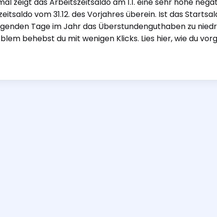
l zeigt das Arbeitszeitsaldo am 1.1. eine sehr hohe nega
eitsaldo vom 31.12. des Vorjahres überein. Ist das Startsaldo
genden Tage im Jahr das Überstundenguthaben zu niedri
blem behebst du mit wenigen Klicks. Lies hier, wie du vo