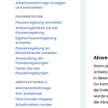
Arbeitszeiteinträge anzeigen
und bearbeiten
PAUSENREGELUNG
Pausenregelung einstellen
Wahlmöglichkeit bei der
Pausenregelung
Eigene Pausenregelung
erstellen
Pausenregelung an
Mitarbeitende zuweisen
Abwes
Anwendung der
Pausenregelungen
Wenn je
Fehler bei den
Arbeits
Pausenregelungen
in dies
ARBEITSZEITMODELLE
Du kann
Wochenarbeitstage
die Kal
Soll-Arbeitszeit
wurde e
Überstunden kappen
die Abw
Arbeitszeiten runden