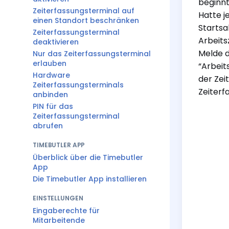
beginnt
Zeiterfassungsterminal auf
Hatte j
einen Standort beschränken
Startsa
Zeiterfassungsterminal
Arbeits
deaktivieren
Melde d
Nur das Zeiterfassungsterminal
erlauben
“Arbeit
Hardware
der Zei
Zeiterfassungsterminals
Zeiterfa
anbinden
PIN für das
Zeiterfassungsterminal
abrufen
TIMEBUTLER APP
Überblick über die Timebutler
App
Die Timebutler App installieren
EINSTELLUNGEN
Eingaberechte für
Mitarbeitende