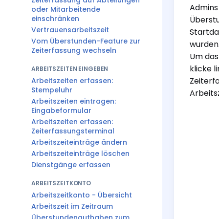
Zeiterfassung auf Abteilungen
Admins 
oder Mitarbeitende
einschränken
Überstu
Vertrauensarbeitszeit
Startda
Vom Überstunden-Feature zur
wurden.
Zeiterfassung wechseln
Um das 
klicke 
ARBEITSZEITEN EINGEBEN
Zeiterf
Arbeitszeiten erfassen:
Stempeluhr
Arbeits
Arbeitszeiten eintragen:
Eingabeformular
Arbeitszeiten erfassen:
Zeiterfassungsterminal
Arbeitszeiteinträge ändern
Arbeitszeiteinträge löschen
Dienstgänge erfassen
ARBEITSZEITKONTO
Arbeitszeitkonto - Übersicht
Arbeitszeit im Zeitraum
Überstundenguthaben zum