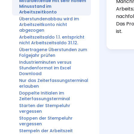
Mitarbeitende mit sehr hohem
Manchma
Minusstand im
Arbeitsz
Arbeitszeitkonto
nachfol
Überstundenabbau wird im
Das Pro
Arbeitszeitkonto nicht
abgezogen
ist.
Arbeitszeitsaldo 1.1. entspricht
nicht Arbeitszeitsaldo 31.12.
Übertragene Überstunden zum
Folgejahr prüfen
Industrieminuten versus
Stundenformat im Excel
Download
Nur das Zeiterfassungsterminal
erlauben
Doppelte Initialen im
Zeiterfassungsterminal
Starten der Stempeluhr
vergessen
Stoppen der Stempeluhr
vergessen
Stempeln der Arbeitszeit