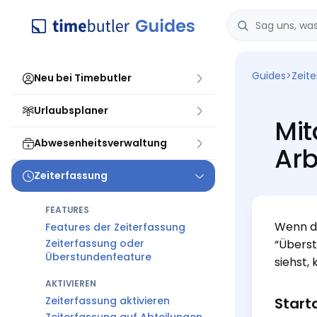
Guides
>
Zeit
Neu bei Timebutler
Urlaubsplaner
Mit
Abwesenheitsverwaltung
Arb
Zeiterfassung
FEATURES
Wenn du
Features der Zeiterfassung
Zeiterfassung oder
“Überst
Überstundenfeature
siehst,
AKTIVIEREN
Zeiterfassung aktivieren
Start