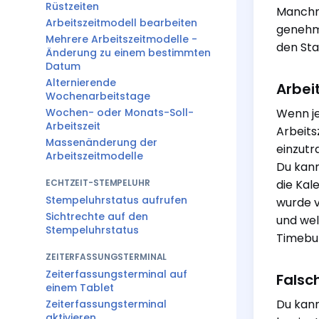
Rüstzeiten
Manchma
Arbeitszeitmodell bearbeiten
genehmi
Mehrere Arbeitszeitmodelle -
den Sta
Änderung zu einem bestimmten
Datum
Alternierende
Arbei
Wochenarbeitstage
Wochen- oder Monats-Soll-
Wenn je
Arbeitszeit
Arbeits
Massenänderung der
einzutr
Arbeitszeitmodelle
Du kann
ECHTZEIT-STEMPELUHR
die Kal
Stempeluhrstatus aufrufen
wurde v
Sichtrechte auf den
und wel
Stempeluhrstatus
Timebut
ZEITERFASSUNGSTERMINAL
Zeiterfassungsterminal auf
Falsc
einem Tablet
Du kann
Zeiterfassungsterminal
aktivieren