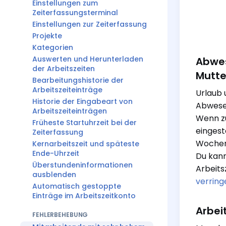
Einstellungen zum
Zeiterfassungsterminal
Einstellungen zur Zeiterfassung
Projekte
Kategorien
Auswerten und Herunterladen
Abwese
der Arbeitszeiten
Mutte
Bearbeitungshistorie der
Arbeitszeiteinträge
Urlaub 
Historie der Eingabeart von
Abwesen
Arbeitszeiteinträgen
Wenn zu
Früheste Startuhrzeit bei der
eingest
Zeiterfassung
Wochen
Kernarbeitszeit und späteste
Ende-Uhrzeit
Du kann
Überstundeninformationen
Arbeitsz
ausblenden
verring
Automatisch gestoppte
Einträge im Arbeitszeitkonto
Arbei
FEHLERBEHEBUNG