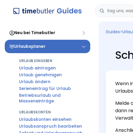
Guides
>
Urla
Neu bei Timebutler
Urlaubsplaner
Sc
URLAUB EINGEBEN
Urlaub eintragen
Urlaub genehmigen
Urlaub ändern
Wenn i
Serieneintrag für Urlaub
Urlaubs
Betriebsurlaub und
Masseneinträge
Melde d
dann re
URLAUBSKONTEN
Verwalt
Urlaubskonten einsehen
Urlaubsanspruch bearbeiten
Anschli