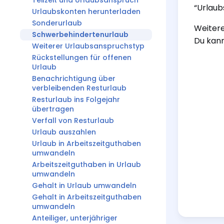
Teilzeit und Urlaubsanspruch
“Urlaub
Urlaubskonten herunterladen
Sonderurlaub
Weitere
Schwerbehindertenurlaub
Du kan
Weiterer Urlaubsanspruchstyp
Rückstellungen für offenen
Urlaub
Benachrichtigung über
verbleibenden Resturlaub
Resturlaub ins Folgejahr
übertragen
Verfall von Resturlaub
Urlaub auszahlen
Urlaub in Arbeitszeitguthaben
umwandeln
Arbeitszeitguthaben in Urlaub
umwandeln
Gehalt in Urlaub umwandeln
Gehalt in Arbeitszeitguthaben
umwandeln
Anteiliger, unterjähriger