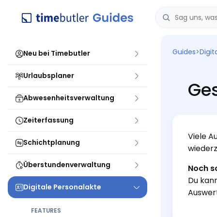
Guides
>
Digit
Neu bei Timebutler
Urlaubsplaner
Ges
Abwesenheitsverwaltung
Zeiterfassung
Viele A
Schichtplanung
wieder
Überstundenverwaltung
Noch sc
Du kan
Digitale Personalakte
Auswert
FEATURES