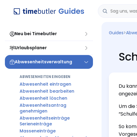
Guides
>
Abwe
Neu bei Timebutler
Urlaubsplaner
Sch
Abwesenheitsverwaltung
ABWESENHEITEN EINGEBEN
Abwesenheit eintragen
Du kann
Abwesenheit bearbeiten
angezei
Abwesenheit löschen
Abwesenheitsantrag
Um die 
genehmigen
“Schulf
Abwesenheitseinträge
Serieneinträge
So komm
Masseneinträge
Vorgese