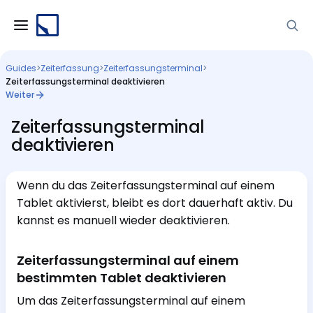
Guides
>
Zeiterfassung
>
Zeiterfassungsterminal
>
Zeiterfassungsterminal deaktivieren
Weiter
Zeiterfassungsterminal
deaktivieren
Wenn du das Zeiterfassungsterminal auf einem
Tablet aktivierst, bleibt es dort dauerhaft aktiv. Du
kannst es manuell wieder deaktivieren.
Zeiterfassungsterminal auf einem
bestimmten Tablet deaktivieren
Um das Zeiterfassungsterminal auf einem