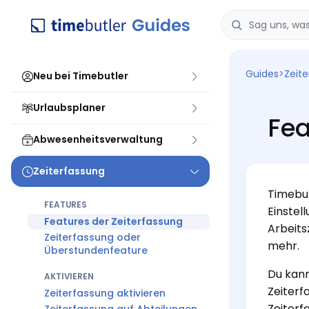
Guides
>
Zeit
Neu bei Timebutler
Urlaubsplaner
Fea
Abwesenheitsverwaltung
Zeiterfassung
Timebut
FEATURES
Einstel
Features der Zeiterfassung
Arbeits
Zeiterfassung oder
mehr.
Überstundenfeature
Du kann
AKTIVIEREN
Zeiterf
Zeiterfassung aktivieren
Zeiterf