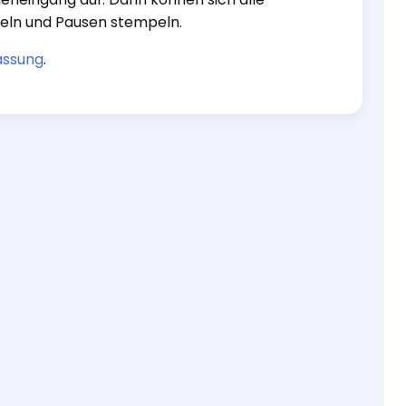
peln und Pausen stempeln.
assung
.