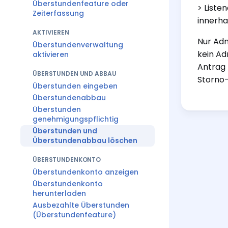
Überstundenfeature oder
> Liste
Zeiterfassung
innerha
AKTIVIEREN
Nur Ad
Überstundenverwaltung
kein Ad
aktivieren
Antrag 
ÜBERSTUNDEN UND ABBAU
Storno-
Überstunden eingeben
Überstundenabbau
Überstunden
genehmigungspflichtig
Überstunden und
Überstundenabbau löschen
ÜBERSTUNDENKONTO
Überstundenkonto anzeigen
Überstundenkonto
herunterladen
Ausbezahlte Überstunden
(Überstundenfeature)