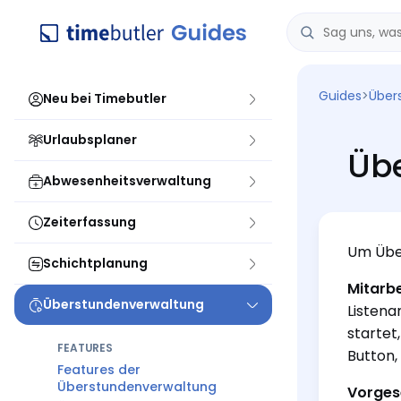
Guides
>
Über
Neu bei Timebutler
Urlaubsplaner
Üb
Abwesenheitsverwaltung
Zeiterfassung
Um Übe
Schichtplanung
Mitarbe
Überstundenverwaltung
Listena
startet
FEATURES
Button,
Features der
Überstundenverwaltung
Vorges