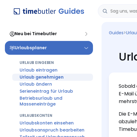
Guides
>
Urla
Neu bei Timebutler
Urlaubsplaner
Ur
URLAUB EINGEBEN
Urlaub eintragen
Urlaub genehmigen
Urlaub ändern
Sobald 
Serieneintrag für Urlaub
E-Mail 
Betriebsurlaub und
mehrst
Masseneinträge
Die E-M
URLAUBSKONTEN
abzuleh
Urlaubskonten einsehen
Timebut
Urlaubsanspruch bearbeiten