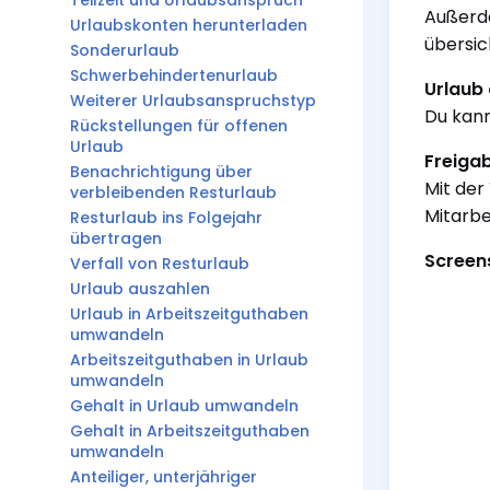
Teilzeit und Urlaubsanspruch
Außerde
Urlaubskonten herunterladen
übersic
Sonderurlaub
Schwerbehindertenurlaub
Urlaub
Weiterer Urlaubsanspruchstyp
Du kann
Rückstellungen für offenen
Urlaub
Freigab
Benachrichtigung über
Mit der
verbleibenden Resturlaub
Mitarbe
Resturlaub ins Folgejahr
übertragen
Screen
Verfall von Resturlaub
Urlaub auszahlen
Urlaub in Arbeitszeitguthaben
umwandeln
Arbeitszeitguthaben in Urlaub
umwandeln
Gehalt in Urlaub umwandeln
Gehalt in Arbeitszeitguthaben
umwandeln
Anteiliger, unterjähriger