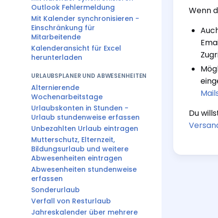
Outlook Fehlermeldung
Wenn du
Mit Kalender synchronisieren -
Einschränkung für
Auch
Mitarbeitende
Emai
Kalenderansicht für Excel
Zugr
herunterladen
Mögl
URLAUBSPLANER UND ABWESENHEITEN
eing
Alternierende
Mail
Wochenarbeitstage
Urlaubskonten in Stunden -
Du will
Urlaub stundenweise erfassen
Versan
Unbezahlten Urlaub eintragen
Mutterschutz, Elternzeit,
Bildungsurlaub und weitere
Abwesenheiten eintragen
Abwesenheiten stundenweise
erfassen
Sonderurlaub
Verfall von Resturlaub
Jahreskalender über mehrere