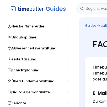
Guides
>
Häuf
Neu bei Timebutler
Urlaubsplaner
FAQ
Abwesenheitsverwaltung
Zeiterfassung
Timebut
Schichtplanung
Timebut
oder du
Überstundenverwaltung
Digitale Personalakte
E-Mai
Du kann
Berichte