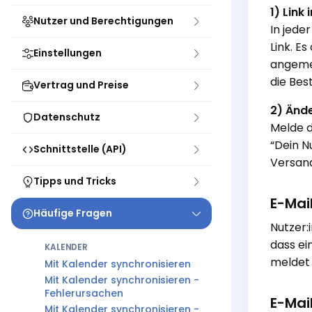
1) Link 
Nutzer und Berechtigungen
In jede
Link. E
Einstellungen
angemel
die Bes
Vertrag und Preise
2) Änd
Datenschutz
Melde d
“Dein N
Schnittstelle (API)
Versand
Tipps und Tricks
E-Mai
Häufige Fragen
Nutzer:
dass ei
KALENDER
meldet 
Mit Kalender synchronisieren
Mit Kalender synchronisieren -
Fehlerursachen
E-Mai
Mit Kalender synchronisieren -