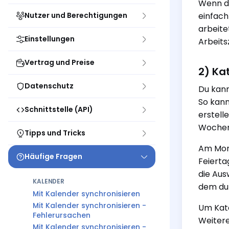
Wenn d
Nutzer und Berechtigungen
einfach
arbeite
Einstellungen
Arbeits
Vertrag und Preise
2) Ka
Datenschutz
Du kann
So kann
Schnittstelle (API)
erstell
Wochene
Tipps und Tricks
Am Mona
Häufige Fragen
Feierta
die Aus
KALENDER
dem du 
Mit Kalender synchronisieren
Mit Kalender synchronisieren -
Um Kate
Fehlerursachen
Weitere
Mit Kalender synchronisieren -