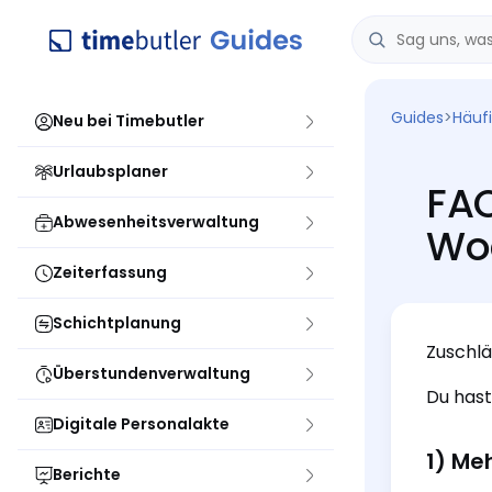
Guides
>
Häuf
Neu bei Timebutler
Urlaubsplaner
FAQ
Abwesenheitsverwaltung
Wo
Zeiterfassung
Schichtplanung
Zuschlä
Überstundenverwaltung
Du hast
Digitale Personalakte
1) Me
Berichte