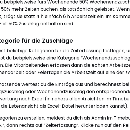
u beispielsweise fürs Wochenende 50% Wochenendzuschl
 50% mehr Zeiten buchen, als tatsächlich geleistet. Wenn
t, trägt sie statt 4 h einfach 6 h Arbeitszeit ein. Im Kom
zeit 50% Zuschlag enthalten sind.
tegorie für die Zuschläge
st beliebige Kategorien für die Zeiterfassung festlegen,
st du beispielsweise eine Kategorie “Wochenendzuschlag”
en. Die Mitarbeitenden erfassen dann die echten Arbeits
ndarbeit oder Feiertagen die Arbeitszeit auf eine der zw
tsende wertest du die Einträge aus und berechnest bei a
gszuschlag oder Wochenendzuschlag den entsprechenden
wertung nach Excel (in nahezu allen Ansichten im Timebut
die Listenansicht als Excel-Datei herunterladen kannst).
gorien zu erstellen, meldest du dich als Admin im Timebutl
..”, dann rechts auf “Zeiterfassung”. Klicke nun auf den Rei