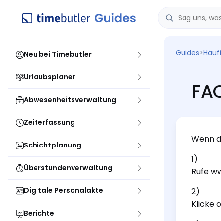
Guides
>
Häuf
Neu bei Timebutler
Urlaubsplaner
FAQ
Abwesenheitsverwaltung
Zeiterfassung
Wenn du
Schichtplanung
1)
Überstundenverwaltung
Rufe ww
Digitale Personalakte
2)
Klicke 
Berichte