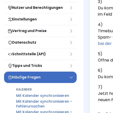
3)
Nutzer und Berechtigungen
Du komm
im Feld
Einstellungen
4)
Timebut
Vertrag und Preise
Spam- u
Datenschutz
bei der
5)
Schnittstelle (API)
Öffne d
Tipps und Tricks
6)
Du komm
Häufige Fragen
7)
KALENDER
Jetzt h
Mit Kalender synchronisieren
neuen P
Mit Kalender synchronisieren -
Fehlerursachen
Mit Kalender synchronisieren -