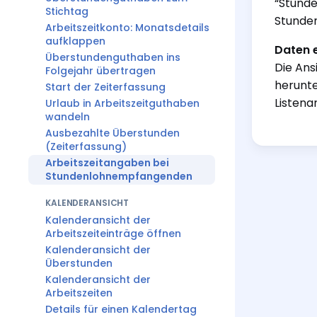
“Stunde
Stichtag
Stunden
Arbeitszeitkonto: Monatsdetails
aufklappen
Daten 
Überstundenguthaben ins
Die Ans
Folgejahr übertragen
herunte
Start der Zeiterfassung
Listena
Urlaub in Arbeitszeitguthaben
wandeln
Ausbezahlte Überstunden
(Zeiterfassung)
Arbeitszeitangaben bei
Stundenlohnempfangenden
KALENDERANSICHT
Kalenderansicht der
Arbeitszeiteinträge öffnen
Kalenderansicht der
Überstunden
Kalenderansicht der
Arbeitszeiten
Details für einen Kalendertag