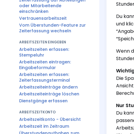
Zeiterfassung auf Abteilungen
Stunde
oder Mitarbeitende
einschränken
Du kann
Vertrauensarbeitszeit
und kli
Vom Überstunden-Feature zur
Zeiterfassung wechseln
“Angabe
“Speich
ARBEITSZEITEN EINGEBEN
Arbeitszeiten erfassen:
Wenn di
Stempeluhr
Stunde
Arbeitszeiten eintragen:
Eingabeformular
Wichtig
Arbeitszeiten erfassen:
Die Spa
Zeiterfassungsterminal
Ansicht
Arbeitszeiteinträge ändern
Berechn
Arbeitszeiteinträge löschen
Dienstgänge erfassen
Nur St
ARBEITSZEITKONTO
Du kan
Arbeitszeitkonto - Übersicht
passend
Arbeitszeit im Zeitraum
Arbeits
Überstundenguthaben zum