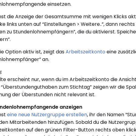
nlohnempfangende einsetzen.
st die Anzeige der Gesamtsumme mit wenigen Klicks aktiv
cke links unten auf “Einstellungen > Weitere..”, dann rechts
n zu Stundenlohnempfängern”, die du aktivierst. Speich
ern”.
e Option aktiv ist, zeigt das
Arbeitszeitkonto
eine zusätzl
nlohnempfänger” an.
:
lte erscheint nur, wenn du im Arbeitszeitkonto die Ansicht
 “Überstundenguthaben zum Stichtag” zeigen wir die Spalte
ung der Überstunden nicht relevant ist.
undenlohnempfangende anzeigen
nst
eine neue Nutzergruppe erstellen
, ihr den Namen “S
en Mitarbeitenden hinzufügen. Sobald du die Nutzergruppe
zeitkonten auf den grünen Filter-Button rechts oben klic