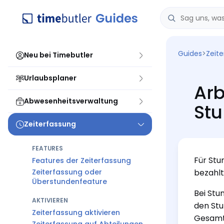
Guides
>
Zeit
Neu bei Timebutler
Urlaubsplaner
Arb
Abwesenheitsverwaltung
St
Zeiterfassung
FEATURES
Für Stu
Features der Zeiterfassung
Zeiterfassung oder
bezahlt
Überstundenfeature
Bei Stu
AKTIVIEREN
den Stu
Zeiterfassung aktivieren
Gesamts