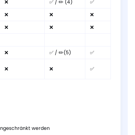
❌
✅ / ✏️ (4)
✅
❌
❌
❌
❌
❌
❌
❌
✅ / ✏️(5)
✅
❌
❌
✅
eingeschränkt werden