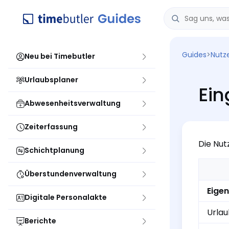
Guides
>
Nutz
Neu bei Timebutler
Urlaubsplaner
Ein
Abwesenheitsverwaltung
Zeiterfassung
Die Nut
Schichtplanung
Überstundenverwaltung
Eigen
Digitale Personalakte
Urla
Berichte