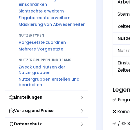
Arbei
einschränken
Sichtrechte erweitern
Stemp
Eingaberechte erweitern
Maskierung von Abwesenheiten
Zeite
NUTZERTYPEN
Nutze
Vorgesetzte zuordnen
Mehrere Vorgesetzte
Nutze
NUTZERGRUPPEN UND TEAMS
Einst
Zweck und Nutzen der
Zeite
Nutzergruppen
Nutzergruppen erstellen und
bearbeiten
Lege
Einstellungen
✅ Eing
Vertrag und Preise
❌ Keine
✅ / ✏️
Datenschutz