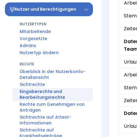
Arbei
Nutzer und Berechtigungen
Stemp
NUTZERTYPEN
Zeite
Mitarbeitende
Vorgesetzte
Date
Admins
Team
Nutzertyp ändern
Urla
RECHTE
Überblick in der Nutzerkonto-
Arbei
Detailansicht
Sichtrechte
Stemp
Eingaberechte und
Bearbeitungsrechte
Zeite
Rechte zum Genehmigen von
Anträgen
Date
Sichtrechte auf Attest-
Informationen
Urla
Sichtrechte auf
Krankheitseinträge