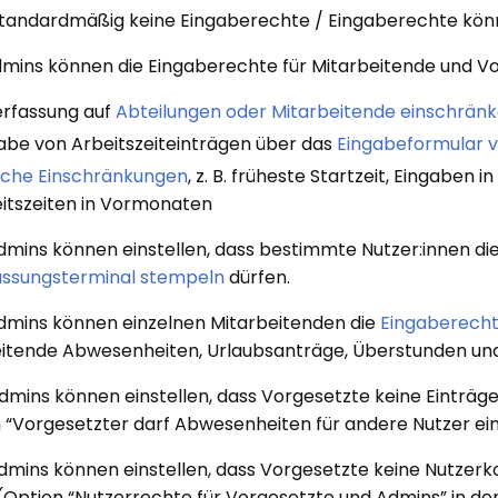
Standardmäßig keine Eingaberechte / Eingaberechte kön
dmins können die Eingaberechte für Mitarbeitende und V
erfassung auf
Abteilungen oder Mitarbeitende einschrän
abe von Arbeitszeiteinträgen über das
Eingabeformular v
liche Einschränkungen
, z. B. früheste Startzeit, Eingaben
itszeiten in Vormonaten
dmins können einstellen, dass bestimmte Nutzer:innen di
assungsterminal stempeln
dürfen.
dmins können einzelnen Mitarbeitenden die
Eingaberecht
eitende Abwesenheiten, Urlaubsanträge, Überstunden u
dmins können einstellen, dass Vorgesetzte keine Einträg
 “Vorgesetzter darf Abwesenheiten für andere Nutzer ei
dmins können einstellen, dass Vorgesetzte keine Nutze
(Option “Nutzerrechte für Vorgesetzte und Admins” in d