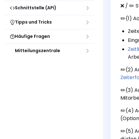
❌ / ✏️ 
Schnittstelle (API)
✏️(1) A
Tipps und Tricks
Zeit
Häufige Fragen
Eing
Zeit
Mitteilungszentrale
Arbe
✏️(2) A
Zeiterf
✏️(3) A
Mitarb
✏️(4) A
(Option
✏️(5) A
dürfen 